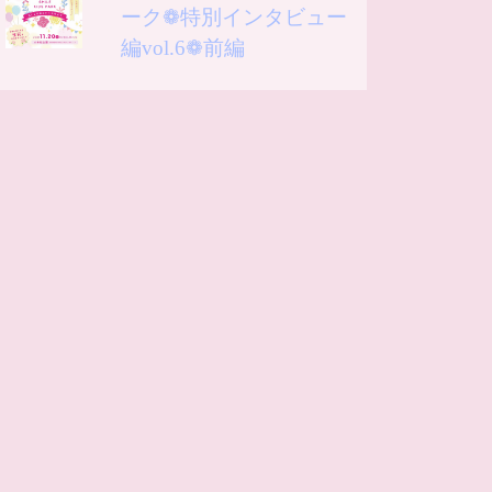
ーク❁特別インタビュー
編vol.6❁前編