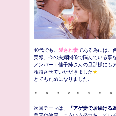
40代でも、
愛され妻
である為には、
実際、今の夫婦関係で悩んでいる事
メンバー＋佳子姉さんの旦那様にも
相談させていただきました
★
とてもためになりました。
＊ … * … ＊ … * …＊ … * … ＊ … *
次回テーマは、
『アゲ妻で居続ける
美容や健康、こういう努力をしてい