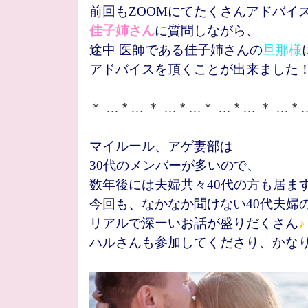
前回もZOOMにてたくさんアドバイ
佳子姉さん
に質問しながら、
途中 医師である佳子姉さんの
旦那様
アドバイスを頂くことが出来ました
＊ … * … ＊ … * …＊ … * … ＊ … *
マイルール、アゲ妻部は
30代のメンバーが多いので、
数年後には夫婦共々40代の方も居ま
今回も、なかなか聞けない40代夫婦
リアルで深ーいお話が盛りだくさん
♪
ハルさんも参加してくださり、かな