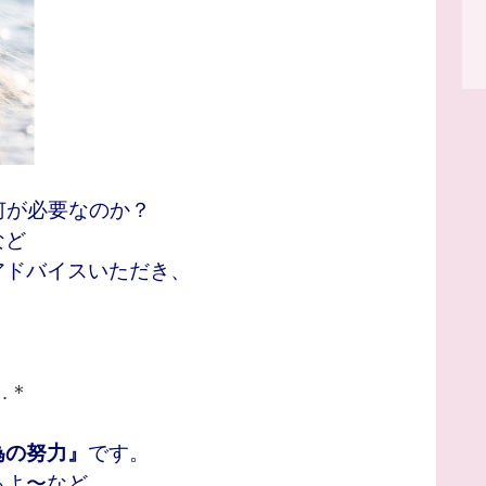
何が必要なのか？
など
アドバイスいただき、
 …＊
為の努力』
です。
るよ〜など