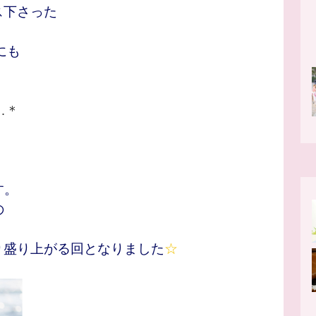
ス下さった
にも
！
 …＊
す。
の
り盛り上がる回となりました
☆