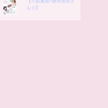
【☆起業部×新井悠里さ
ん☆】