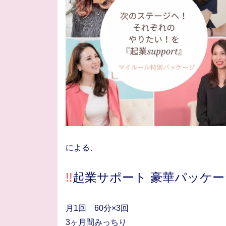
による、
!!
起業サポート 豪華パッケ
月1回 60分×3回
3ヶ月間みっちり