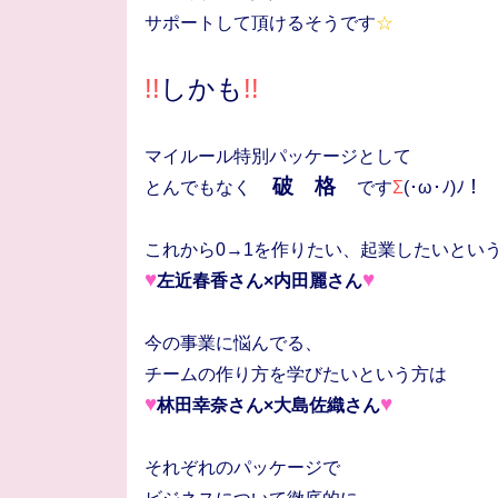
サポートして頂けるそうです
☆
!!
しかも
!!
マイルール特別パッケージとして
破 格
とんでもなく
です
Σ
(･ω･ﾉ)ﾉ！
これから0→1を作りたい、起業したいとい
♥
♥
左近春香さん×内田麗さん
今の事業に悩んでる、
チームの作り方を学びたいという方は
♥
♥
林田幸奈さん×大島佐織さん
それぞれのパッケージで