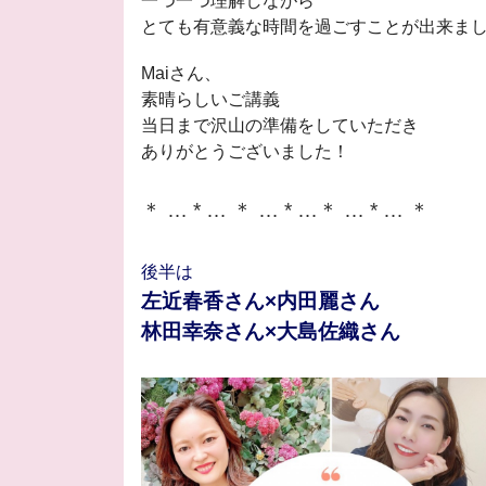
一つ一つ理解しながら
とても有意義な時間を
過ごすことが出来ま
Maiさん、
素晴らしいご講義
当日まで沢山の準備をしていただき
ありがとうございました！
＊ … * … ＊ … * …＊ … * … ＊
後半は
左近春香さん×内田麗さん
林田幸奈さん×大島佐織さん