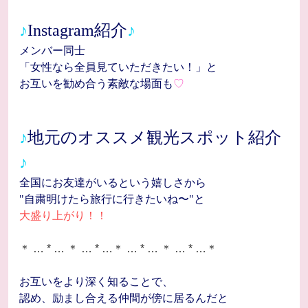
♪
Instagram紹介
♪
メンバー同士
「女性なら全員見ていただきたい！」と
お互いを勧め合う素敵な場面も
♡
♪
地元のオススメ観光スポット紹介
♪
全国にお友達がいるという嬉しさから
"自粛明けたら旅行に行きたいね〜"と
大盛り上がり！！
＊ … * … ＊ … * …＊ … * … ＊ … * …＊
お互いをより深く知ることで、
認め、励まし合える仲間が傍に居るんだと