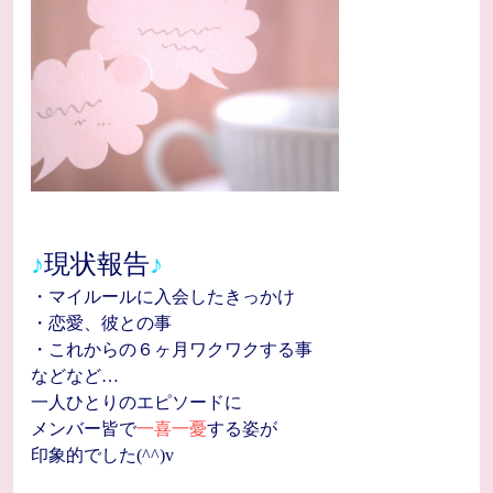
♪
現状報告
♪
・マイルールに入会したきっかけ
・恋愛、彼との事
・これからの６ヶ月ワクワクする事
などなど…
一人ひとりのエピソードに
メンバー皆で
一喜一憂
する姿が
印象的でした(^^)v