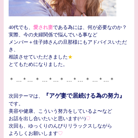
40代でも、
愛され妻
である為には、何が必要なのか？
実際、今の夫婦関係で悩んでいる事など
メンバー＋佳子姉さんの旦那様にもアドバイスいただ
き、
相談させていただきました
★
とてもためになりました。
＊ … * … ＊ … * …＊ … * … ＊ … * …＊
『アゲ妻で居続ける為の努力』
次回テーマは、
です。
美容や健康、こういう努力をしているよ〜など
お話を出し合いたいと思います(^^)
♡
次回も、ゆっくりのんびりリラックスしながら
よろしくお願いします
♡