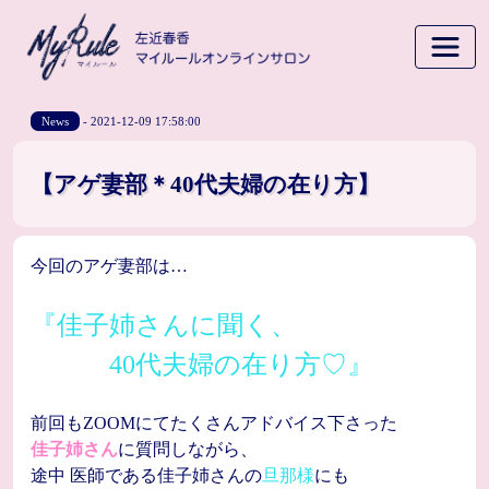
News
- 2021-12-09 17:58:00
【アゲ妻部＊40代夫婦の在り方】
今回のアゲ妻部は…
『佳子姉さんに聞く、
40代夫婦の在り方♡』
前回もZOOMにてたくさんアドバイス下さった
佳子姉さん
に質問しながら、
途中 医師である佳子姉さんの
旦那様
にも