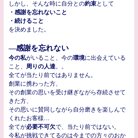
しかし、そんな時に自分との
約束
として
・感謝を忘れないこと
・続けること
を決めました。
―感謝を忘れない
今の私
がいること、今の
環境
に出会えている
こと、
周りの人達
。。
全てが当たり前ではありません。
創業に携わった方、
その創業の思いを受け継ぎながら存続させて
きた方、
その思いに賛同しながら自分磨きを楽しんで
くれたお客様…
全てが
必要不可欠
で、当たり前ではない。
今私が挑戦できてるのは今までの方々のおか