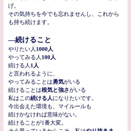
げ。
その気持ちを今でも忘れませんし、これから
も持ち続けます。
―続けること
やりたい人
1000人
やってみる人
100人
続ける人
1人
と言われるように、
やってみることは
勇気
がいる
続けることは
根気と強さ
がいる
私はこの
続ける人
になりたいです。
今出会えた環境も、マイルールも
続けかなければ意味がない。
続けることが1番大変。
そう思っているからこそ、
私は
やり抜きま